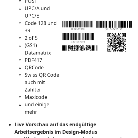
POST
UPC/A und
UPC/E
Code 128 und
39
2 of 5
(GS1)
Datamatrix
PDF417
QRCode
Swiss QR Code
auch mit
Zahlteil
Maxicode
und einige
mehr
Live Vorschau auf das endgültige
Arbeitsergebnis im Design-Modus