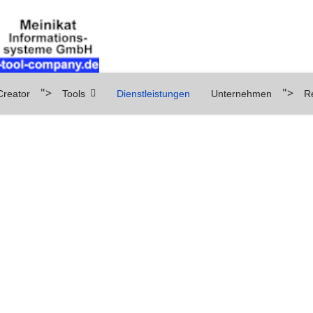
">
">
reator
Tools
Dienstleistungen
Unternehmen
R