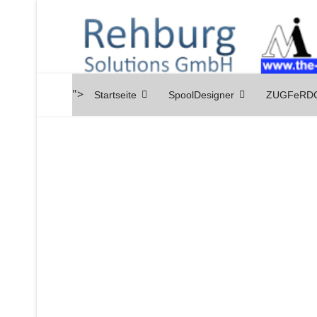
">
Startseite
SpoolDesigner
ZUGFeRDC